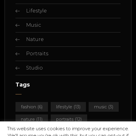
Lifestyle
Music
Nature
Portraits
Studio
Tags
fashion
(6)
lifestyle
(13)
music
(3)
nature
(11)
portraits
(12)
This website uses cookies to improve your experience.
studio
(14)
We'll assume you're ok with this, but you can opt-out if