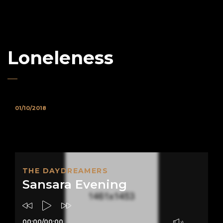
Loneleness
01/10/2018
THE DAYDREAMERS
Sansara Evening
00:00
/
00:00